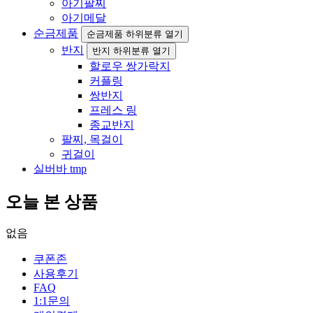
아기팔찌
아기메달
순금제품
순금제품 하위분류 열기
반지
반지 하위분류 열기
할로우 쌍가락지
커플링
쌍반지
프레스 링
종교반지
팔찌, 목걸이
귀걸이
실버바 tmp
오늘 본 상품
없음
쿠폰존
사용후기
FAQ
1:1문의