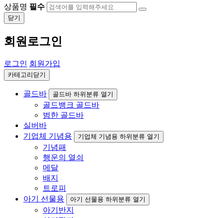
상품명
필수
닫기
회원로그인
로그인
회원가입
카테고리닫기
골드바
골드바 하위분류 열기
골드뱅크 골드바
범한 골드바
실버바
기업체 기념용
기업체 기념용 하위분류 열기
기념패
행운의 열쇠
메달
배지
트로피
아기 선물용
아기 선물용 하위분류 열기
아기반지