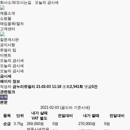
회사소개/오시는길
오늘의 금시세
제품소개
쇼핑몰
매입품목/절차
고객센터
질문게시판
공지사항
쥬얼리 팁
이벤트
오늘의 금시세
오늘의 금시세
오늘의 금시세
금시세
페이지 정보
작성자
금누리쥬얼리
21-02-03 11:18
조회
2,541회
댓글
0건
관련링크
목록
본문
2021-02-03 (골드바 기준시세)
내가 살때
품목
단위
전일대비
내가 팔때
전일대비
VAT 별도
순금
3.75g
269,000원
0원
270,000원
0원
제품시세적용