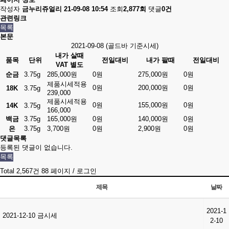
작성자
금누리쥬얼리
21-09-08 10:54
조회
2,877회
댓글
0건
관련링크
목록
본문
2021-09-08 (골드바 기준시세)
내가 살때
품목
단위
전일대비
내가 팔때
전일대비
VAT 별도
순금
3.75g
285,000원
0원
275,000원
0원
제품시세적용
0원
200,000원
0원
18K
3.75g
239,000
제품시세적용
0원
155,000원
0원
14K
3.75g
166,000
백금
3.75g
165,000원
0원
140,000원
0원
은
3.75g
3,700원
0원
2,900원
0원
댓글목록
등록된 댓글이 없습니다.
목록
Total 2,567건
88 페이지 /
로그인
제목
날짜
2021-1
2021-12-10 금시세
2-10