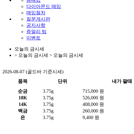
금매입
다이아몬드 매입
매입절차
질문게시판
공지사항
쥬얼리 팁
이벤트
오늘의 금시세
> 오늘의 금시세 >
오늘의 금시세
2026-08-07 (골드바 기준시세)
품목
단위
내가 팔때
순금
3.75g
715,000 원
18K
3.75g
526,000 원
14K
3.75g
408,000 원
백금
3.75g
260,000 원
은
3.75g
9,400 원