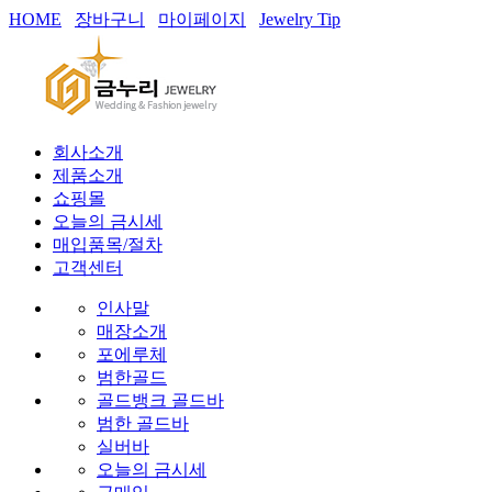
HOME
장바구니
마이페이지
Jewelry Tip
회사소개
제품소개
쇼핑몰
오늘의 금시세
매입품목/절차
고객센터
인사말
매장소개
포에루체
범한골드
골드뱅크 골드바
범한 골드바
실버바
오늘의 금시세