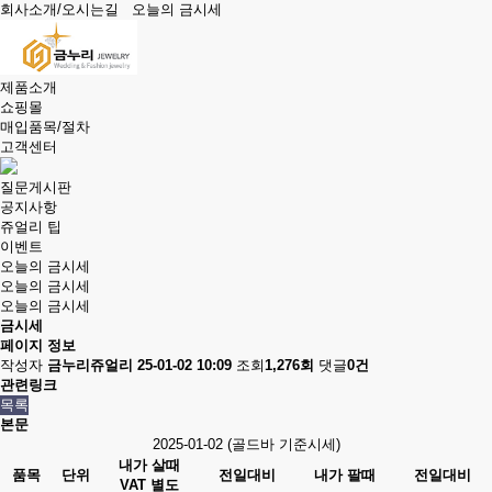
회사소개/오시는길
오늘의 금시세
제품소개
쇼핑몰
매입품목/절차
고객센터
질문게시판
공지사항
쥬얼리 팁
이벤트
오늘의 금시세
오늘의 금시세
오늘의 금시세
금시세
페이지 정보
작성자
금누리쥬얼리
25-01-02 10:09
조회
1,276회
댓글
0건
관련링크
목록
본문
2025-01-02 (골드바 기준시세)
내가 살때
품목
단위
전일대비
내가 팔때
전일대비
VAT 별도