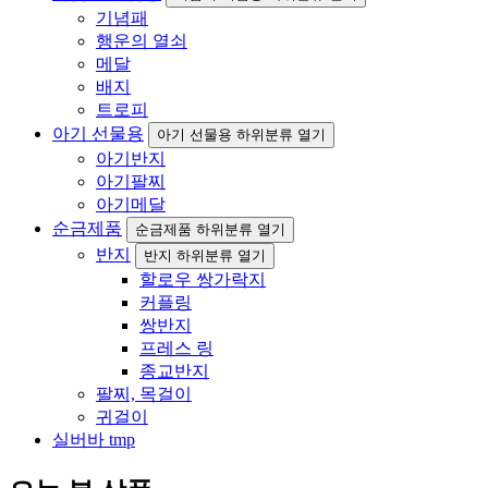
기념패
행운의 열쇠
메달
배지
트로피
아기 선물용
아기 선물용 하위분류 열기
아기반지
아기팔찌
아기메달
순금제품
순금제품 하위분류 열기
반지
반지 하위분류 열기
할로우 쌍가락지
커플링
쌍반지
프레스 링
종교반지
팔찌, 목걸이
귀걸이
실버바 tmp