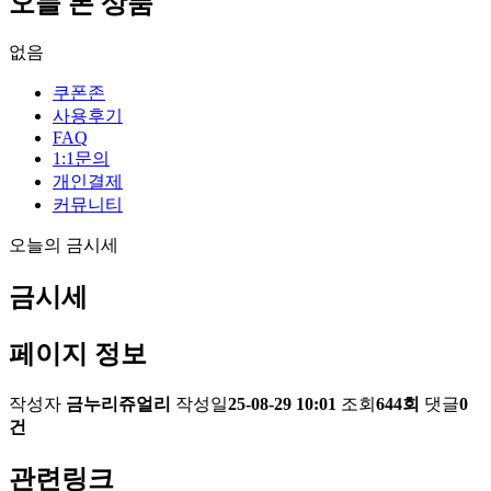
오늘 본 상품
없음
쿠폰존
사용후기
FAQ
1:1문의
개인결제
커뮤니티
오늘의 금시세
금시세
페이지 정보
작성자
금누리쥬얼리
작성일
25-08-29 10:01
조회
644회
댓글
0
건
관련링크