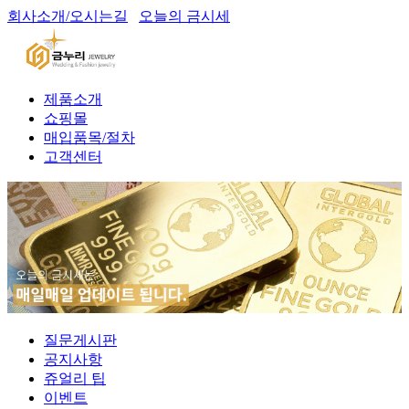
회사소개/오시는길
오늘의 금시세
제품소개
쇼핑몰
매입품목/절차
고객센터
질문게시판
공지사항
쥬얼리 팁
이벤트