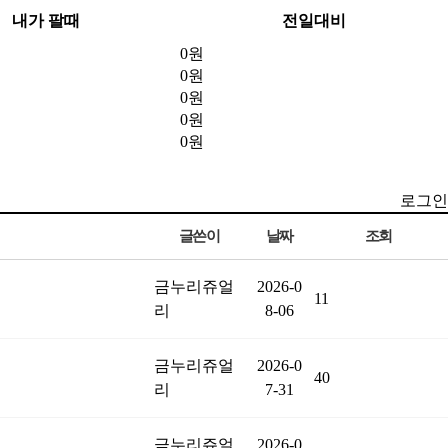
내가 팔때
전일대비
0원
0원
0원
0원
0원
로그인
글쓴이
날짜
조회
금누리쥬얼
2026-0
11
리
8-06
금누리쥬얼
2026-0
40
리
7-31
금누리쥬얼
2026-0