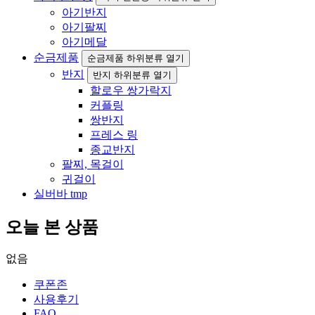
아기반지
아기팔찌
아기메달
순금제품
순금제품 하위분류 열기
반지
반지 하위분류 열기
할로우 쌍가락지
커플링
쌍반지
프레스 링
종교반지
팔찌, 목걸이
귀걸이
실버바 tmp
오늘 본 상품
없음
쿠폰존
사용후기
FAQ