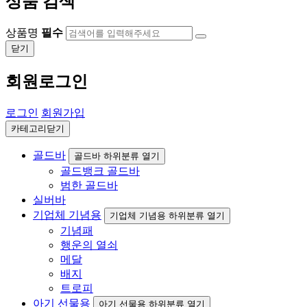
상품 검색
상품명
필수
닫기
회원로그인
로그인
회원가입
카테고리닫기
골드바
골드바 하위분류 열기
골드뱅크 골드바
범한 골드바
실버바
기업체 기념용
기업체 기념용 하위분류 열기
기념패
행운의 열쇠
메달
배지
트로피
아기 선물용
아기 선물용 하위분류 열기