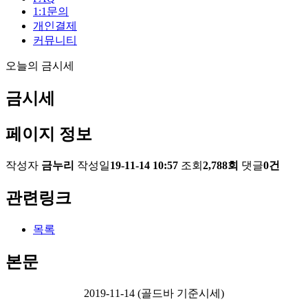
1:1문의
개인결제
커뮤니티
오늘의 금시세
금시세
페이지 정보
작성자
금누리
작성일
19-11-14 10:57
조회
2,788회
댓글
0건
관련링크
목록
본문
2019-11-14 (골드바 기준시세)